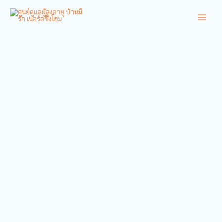
Skip
to
ศูนย์ดูแลผู้สูงอายุ บ้านมีรัก เนอร์สซิ่งโฮม
content